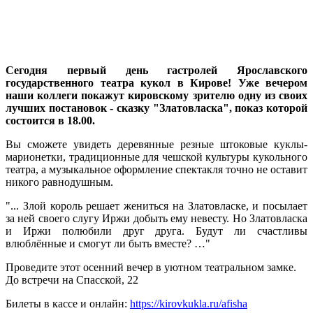
Сегодня первый день гастролей Ярославского
государственного театра кукол в Кирове! Уже вечером
наши коллеги покажут кировскому зрителю одну из своих
лучших постановок - сказку "Златовласка", показ которой
состоится в 18.00.
Вы сможете увидеть деревянные резные штоковые куклы-
марионетки, традиционные для чешской культуры кукольного
театра, а музыкальное оформление спектакля точно не оставит
никого равнодушным.
"... Злой король решает жениться на Златовласке, и посылает
за ней своего слугу Иржи добыть ему невесту. Но Златовласка
и Иржи полюбили друг друга. Будут ли счастливы
влюблённые и смогут ли быть вместе? …"
Проведите этот осенний вечер в уютном театральном замке.
До встречи на Спасской, 22
Билеты в кассе и онлайн:
https://kirovkukla.ru/afisha