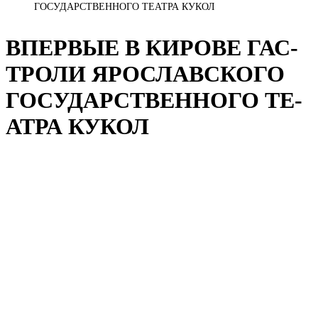
ГОСУДАРСТВЕННОГО ТЕАТРА КУКОЛ
ВПЕР­ВЫЕ В КИ­РО­ВЕ ГАС­
ТРО­ЛИ Я­РОС­ЛАВ­СКО­ГО
ГО­СУ­ДАРС­ТВЕН­НО­ГО ТЕ­
АТ­РА КУ­КОЛ