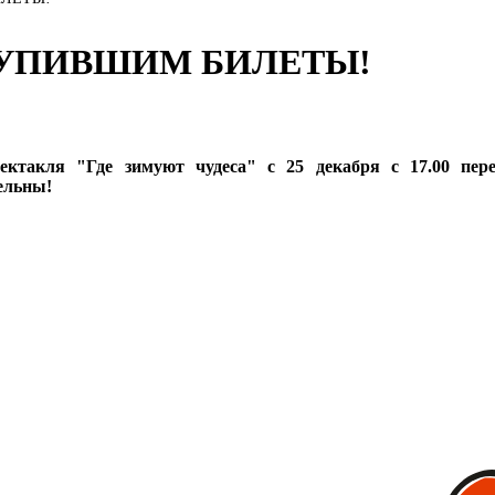
У­ПИВ­ШИМ БИ­ЛЕ­ТЫ!
ектакля "Где зимуют чудеса" с 25 декабря с 17.00 пер
ельны!