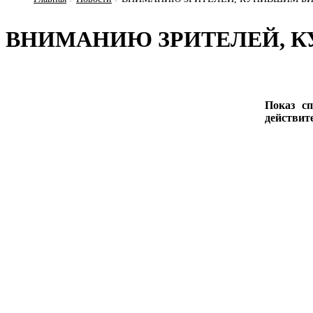
ВНИ­МА­НИЮ ЗРИ­ТЕ­ЛЕЙ, К
Показ сп
действит