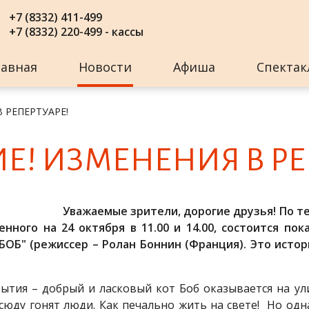
+7 (8332) 411-499
+7 (8332) 220-499 - кассы
лавная
Новости
Афиша
Спектак
 РЕПЕРТУАРЕ!
! ИЗ­МЕ­НЕ­НИЯ В РЕ­П
Уважаемые зрители, дорогие друзья! По т
нного на 24 октября в 11.00 и 14.00, состоится пок
Б" (режиссер – Ролан Боннин (Франция).
Это истор
бытия – добрый и ласковый кот Боб оказывается на ул
всюду гонят люди. Как печально жить на свете! Но од