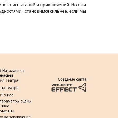
 много испытаний и приключений. Но они
удностями, становимся сильнее, если мы
й Николаевич
анасьев
Создание сайта:
ия театра
ты театра
И о нас
 параметры сцены
 зала
кументы
ку на заключение