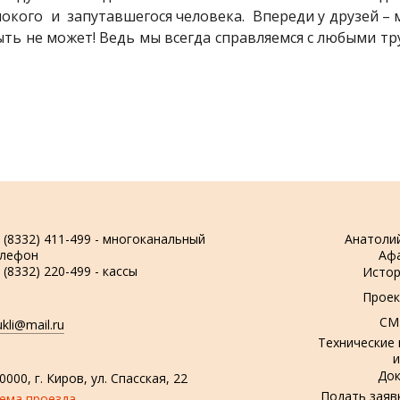
окого и запутавшегося человека. Впереди у друзей –
быть не может! Ведь мы всегда справляемся с любыми тр
 (8332) 411-499 - многоканальный
Анатоли
елефон
Аф
 (8332) 220-499 - кассы
Истор
Проек
СМ
ukli@mail.ru
Технические
и
До
0000, г. Киров, ул. Спасская, 22
Подать заяв
ема проезда