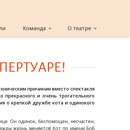
ли
Команда
О театре
ЕР­ТУ­А­РЕ!
ехническим причинам вместо спектакля
аз прекрасного и очень трогательного
ия о крепкой дружбе кота и одинокого
ице. Он одинок, беспомощен, несчастен,
нажды жизнь меняется! Кот по имени Боб