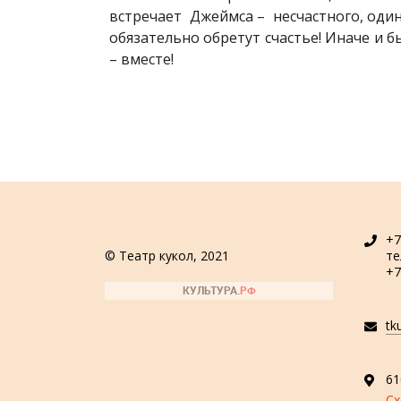
встречает Джеймса – несчастного, один
обязательно обретут счастье! Иначе и 
– вместе!
+7
© Театр кукол, 2021
т
+7
tk
61
Сх