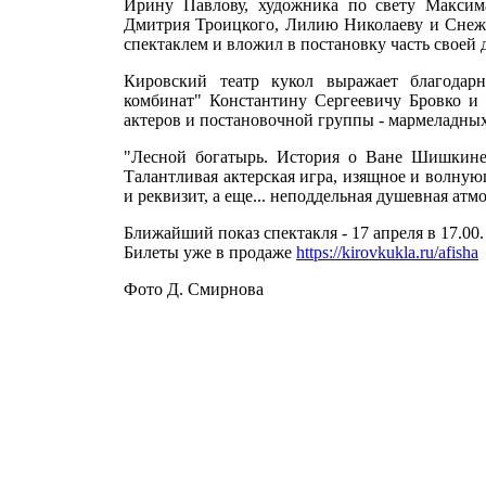
Ирину Павлову, художника по свету Максим
Дмитрия Троицкого, Лилию Николаеву и Снежану
спектаклем и вложил в постановку часть своей 
Кировский театр кукол выражает благодарн
комбинат" Константину Сергеевичу Бровко и 
актеров и постановочной группы - мармеладных
"Лесной богатырь. История о Ване Шишкине 
Талантливая актерская игра, изящное и волную
и реквизит, а еще... неподдельная душевная атм
Ближайший показ спектакля - 17 апреля в 17.00.
Билеты уже в продаже
https://kirovkukla.ru/afisha
Фото Д. Смирнова