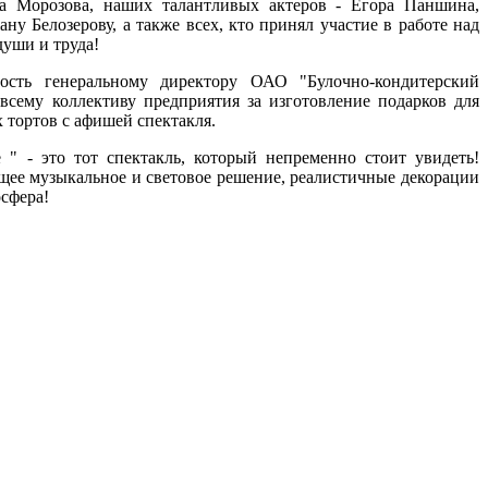
а Морозова, наших талантливых актеров - Егора Паншина,
 Белозерову, а также всех, кто принял участие в работе над
души и труда!
ость генеральному директору ОАО "Булочно-кондитерский
всему коллективу предприятия за изготовление подарков для
 тортов с афишей спектакля.
" - это тот спектакль, который непременно стоит увидеть!
щее музыкальное и световое решение, реалистичные декорации
осфера!