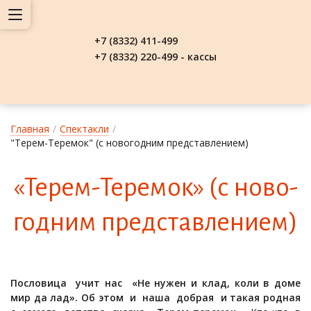
+7 (8332) 411-499
+7 (8332) 220-499 - кассы
Главная
/
Спектакли
/
"Терем-Теремок" (с новогодним представлением)
«Те­рем-Те­ре­мок» (с но­во­
год­ним пред­став­ле­ни­ем)
Пословица учит нас «Не нужен и клад, коли в доме
мир да лад». Об этом и наша добрая и такая родная