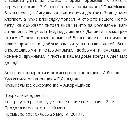
с самого детства сказка «Терем-теремок».
Кто-кто в
теремочке живет? Кто-кто в невысоком живет? Там Мышка
блины печет, а Лягушка калачи из печи достает, Заяц ушами
хлопает, а Муха вприсядку топает. А кто это нашего Петю-
петушка обижает? Хитрая Лиса? И что за косолапые шаги
за дверью? Неужели Медведь явился? Давайте посмотрим
сказку «Терем-теремок» вместе! Вы же знаете, что именно
такие простые и добрые сказки учат наших детей быть
справедливыми и отзывчивыми, добрыми и смелым. И,
конечно, дружными. И пусть в вашем доме всегда будет мир
да лад!
Автор инсценировки и режиссер-постановщик – А.Лысова
Художник-постановщик – Е.Давыдова
Музыкальное оформление – А.Кормщиков
Возрастной адрес 0+
Театр кукол рекомендует посещение спектакля с 2 лет.
Продолжительность – 40 мин.
Премьера состоялась 25 марта 2017 г.