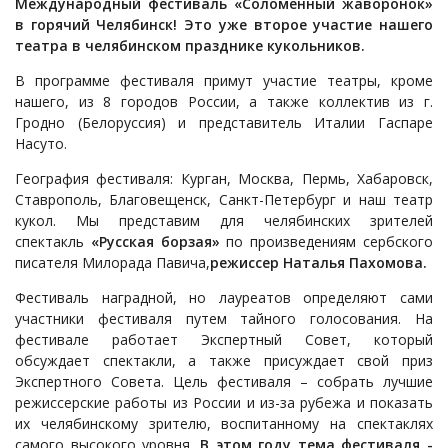
Международный фестиваль «Соломенный жаворонок»
в горячий Челябинск! Это уже второе участие нашего
театра в челябинском празднике кукольников.
В программе фестиваля примут участие театры, кроме
нашего, из 8 городов России, а также коллектив из г.
Гродно (Белоруссия) и представитель Италии Гаспаре
Насуто.
География фестиваля: Курган, Москва, Пермь, Хабаровск,
Ставрополь, Благовещенск, Санкт-Петербург и наш театр
кукол. Мы представим для челябинских зрителей
спектакль
«Русская борзая»
по произведениям сербского
писателя Милорада Павича,
режиссер Наталья Пахомова.
Фестиваль наградной, но лауреатов определяют сами
участники фестиваля путем тайного голосования. На
фестивале работает Экспертный Совет, который
обсуждает спектакли, а также присуждает свой приз
Экспертного Совета. Цель фестиваля – собрать лучшие
режиссерские работы из России и из-за рубежа и показать
их челябинскому зрителю, воспитанному на спектаклях
самого высокого уровня.
В этом году тема фестиваля -