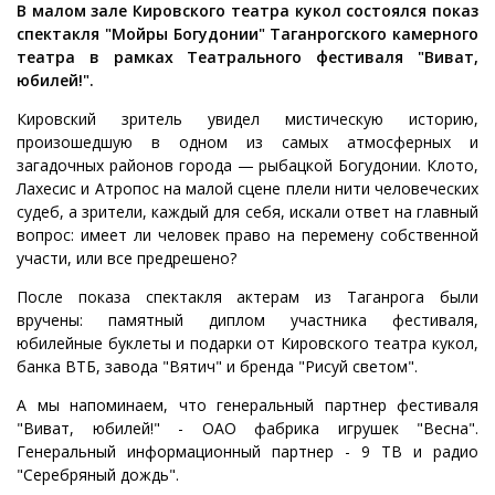
В малом зале Кировского театра кукол состоялся показ
спектакля "Мойры Богудонии" Таганрогского камерного
театра в рамках Театрального фестиваля "Виват,
юбилей!".
Кировский зритель увидел мистическую историю,
произошедшую в одном из самых атмосферных и
загадочных районов города — рыбацкой Богудонии. Клото,
Лахесис и Атропос на малой сцене плели нити человеческих
судеб, а зрители, каждый для себя, искали ответ на главный
вопрос: имеет ли человек право на перемену собственной
участи, или все предрешено?
После показа спектакля актерам из Таганрога были
вручены: памятный диплом участника фестиваля,
юбилейные буклеты и подарки от Кировского театра кукол,
банка ВТБ, завода "Вятич" и бренда "Рисуй светом".
А мы напоминаем, что генеральный партнер фестиваля
"Виват, юбилей!" - ОАО фабрика игрушек "Весна".
Генеральный информационный партнер - 9 ТВ и радио
"Серебряный дождь".