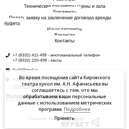
СМИ о нас
Технические параметры сцены и зала
Документы
Подать заявку на заключение договора аренды
буфета
Наши партнеры
Вакансии
Контакты
+7 (8332) 411-499 - многоканальный телефон
+7 (8332) 220-499 - кассы
tkukli@mail.ru
Во время посещения сайта Кировского
610000, г. Киров, ул. Спасская, 22
театра кукол им. А.Н. Афанасьева вы
Схема проезда
соглашаетесь с тем, что мы
обрабатываем ваши персональные
Полная версия сайта
данные с использованием метрических
программ.
Подробнее
Принять
Создание сайта: