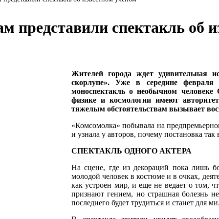
нам пред­ста­ви­ли спек­такль об и
Жителей города ждет удивительная и
скорлупе». Уже в середине февраля
моноспектакль о необычном человеке 
физике и космологии имеют авторитет
тяжелым обстоятельствам вызывает восхи
«Комсомолка» побывала на предпремьерном
и узнала у авторов, почему постановка так
СПЕКТАКЛЬ ОДНОГО АКТЕРА
На сцене, где из декораций пока лишь б
молодой человек в костюме и в очках, дея
как устроен мир, и еще не ведает о том, ч
признают гением, но страшная болезнь не
последнего будет трудиться и станет для 