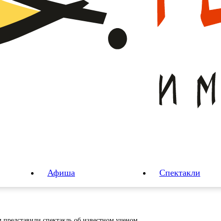
Афиша
Спектакли
м представили спектакль об известном ученом