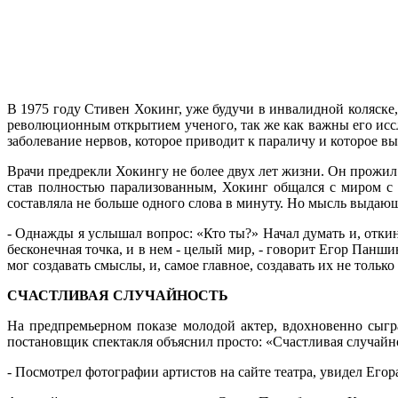
В 1975 году Стивен Хокинг, уже будучи в инвалидной коляске,
революционным открытием ученого, так же как важны его исс
заболевание нервов, которое приводит к параличу и которое вы
Врачи предрекли Хокингу не более двух лет жизни. Он прожил 
став полностью парализованным, Хокинг общался с миром с
составляла не больше одного слова в минуту. Но мысль выдаю
- Однажды я услышал вопрос: «Кто ты?» Начал думать и, откин
бесконечная точка, и в нем - целый мир, - говорит Егор Панши
мог создавать смыслы, и, самое главное, создавать их не только 
СЧАСТЛИВАЯ СЛУЧАЙНОСТЬ
На предпремьерном показе молодой актер, вдохновенно сыгр
постановщик спектакля объяснил просто: «Счастливая случайно
- Посмотрел фотографии артистов на сайте театра, увидел Егора