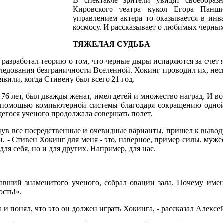
В спектакле зрители увидят своеобраз
Кировского театра кукол Егора Панши
управлением актера то оказывается в инва
космосу. И рассказывает о любимых черных
ТЯЖЕЛАЯ СУДЬБА
 разработал теорию о том, что черные дыры испаряются за счет 
ледования безграничности Вселенной. Хокинг проводил их, нес
явили, когда Стивену был всего 21 год.
76 лет, был дважды женат, имел детей и множество наград. И все
 помощью компьютерной системы благодаря сокращению одной
щегося ученого продолжала совершать полет.
ув все посредственные и очевидные варианты, пришел к выводу,
н. - Стивен Хокинг для меня - это, наверное, пример силы, муже
для себя, но и для других. Например, для нас.
авший знаменитого ученого, собрал овации зала. Почему име
сть!».
 и понял, что это он должен играть Хокинга, - рассказал Алексе