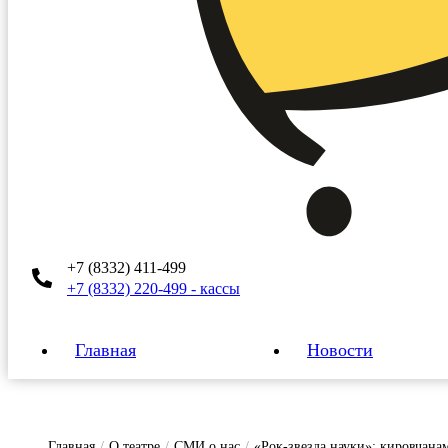
+7 (8332) 411-499
+7 (8332) 220-499 - кассы
Главная
Новости
Главная
/
О театре
/
СМИ о нас
/
«Рок-звезда науки»: кировчана