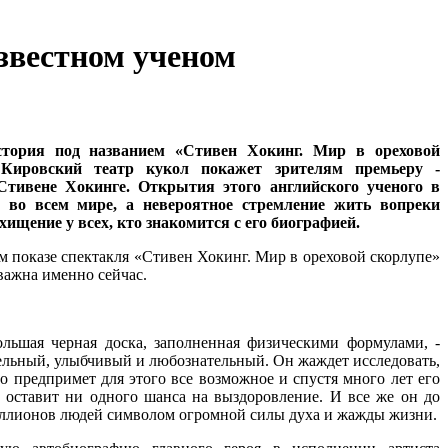
з­вес­тном у­че­ном
стория под названием «Стивен Хокинг. Мир в ореховой
 Кировский театр кукол покажет зрителям премьеру -
Стивене Хокинге. Открытия этого английского ученого в
 во всем мире, а невероятное стремление жить вопреки
щение у всех, кто знакомится с его биографией.
 показе спектакля «Стивен Хокинг. Мир в ореховой скорлупе»
 важна именно сейчас.
ольшая черная доска, заполненная физическими формулами, -
тельный, улыбчивый и любознательный. Он жаждет исследовать,
то предпримет для этого все возможное и спустя много лет его
 оставит ни одного шанса на выздоровление. И все же он до
миллионов людей символом огромной силы духа и жажды жизни.