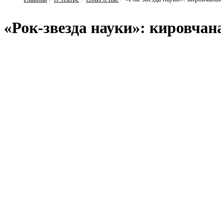
«Рок-звез­да на­у­ки»: ки­ров­ча­