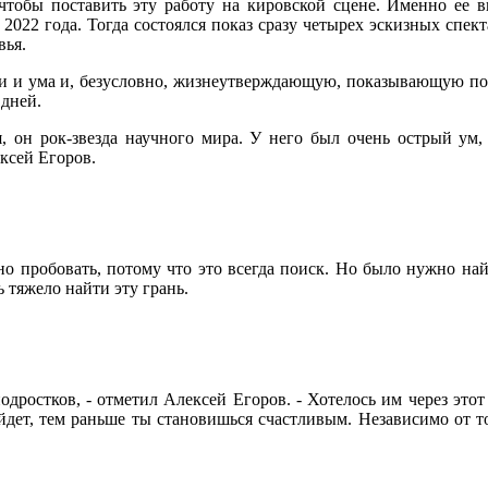
 чтобы поставить эту работу на кировской сцене. Именно ее 
 2022 года. Тогда состоялся показ сразу четырех эскизных спек
вья.
и и ума и, безусловно, жизнеутверждающую, показывающую по
 дней.
, он рок-звезда научного мира. У него был очень острый ум,
ксей Егоров.
о пробовать, потому что это всегда поиск. Но было нужно найти
 тяжело найти эту грань.
подростков, - отметил Алексей Егоров. - Хотелось им через это
йдет, тем раньше ты становишься счастливым. Независимо от то