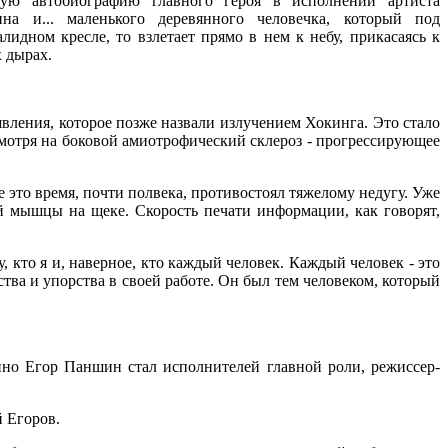
ную автобиографию главного героя в исполнении артиста
на и... маленького деревянного человечка, который под
лидном кресле, то взлетает прямо в нем к небу, прикасаясь к
 дырах.
явления, которое позже назвали излучением Хокинга. Это стало
мотря на боковой амиотрофический склероз - прогрессирующее
 это время, почти полвека, противостоял тяжелому недугу. Уже
 мышцы на щеке. Скорость печати информации, как говорят,
 кто я и, наверное, кто каждый человек. Каждый человек - это
ства и упорства в своей работе. Он был тем человеком, который
нно Егор Паншин стал исполнителей главной роли, режиссер-
й Егоров.