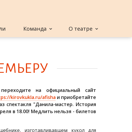
ли
Команда
О театре
МЬ­Е­РУ
 переходите на официальный сайт
ps://kirovkukla.ru/afisha
и приобретайте
з спектакля "Данила-мастер. История
реля в 18.00! Медлить нельзя - билетов
шебнике, изготавливавшем кукол для