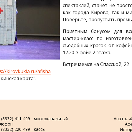
спектаклей, станет не прост
как города Кирова, так и ми
Поверьте, пропустить премь
Приятным бонусом для все
мастер-класс по изготовл
съедобных красок от кофей
17.20 в фойе 2 этажа.
Встречаемся на Спасской, 22
s://kirovkukla.ru/afisha
инская карта".
 (8332) 411-499 - многоканальный
Анатоли
елефон
Аф
 (8332) 220-499 - кассы
Истор