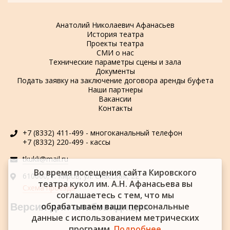
Анатолий Николаевич Афанасьев
История театра
Проекты театра
СМИ о нас
Технические параметры сцены и зала
Документы
Подать заявку на заключение договора аренды буфета
Наши партнеры
Вакансии
Контакты
+7 (8332) 411-499 - многоканальный телефон
+7 (8332) 220-499 - кассы
tkukli@mail.ru
Во время посещения сайта Кировского
610000, г. Киров, ул. Спасская, 22
театра кукол им. А.Н. Афанасьева вы
Схема проезда
соглашаетесь с тем, что мы
обрабатываем ваши персональные
Версия для слабовидящих
данные с использованием метрических
программ.
Подробнее