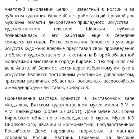
Анатолий Николаевич Белик – известный в России и за
рубежом художник, более 40 лет работающий в редкой для
мужчины области декоративно-прикладного искусства –
художественном текстиле. Широкая публика
познакомилась с его работами еще в середине
семидесятых годов. После окончания Кировского училища
искусств художник впервые представил свои произведения
в области художественного текстиля на Второй областной
молодежной выставке в городе Кирове. С тех пор и по сей
день Анатолий Белик остается верен избранному им пути в
искусстве. Является постоянным участником, дипломантом,
призёром различных областных, зональных, всероссийских
и международных выставок, конкурсов.
Произведения мастера хранятся в Выставочном зале
«Ходынка», Вятском художественном музее имени В.М. и
А.М. Васнецовых (более 30 работ), Доме-музее А.С. Грина
Кировского областного краеведческого музея, Музее К.Э
Циолковского, авиации и космонавтики, Государственном
Российском Доме народного творчества, в частных
собраниях России, Австрии, Германии. За высокие