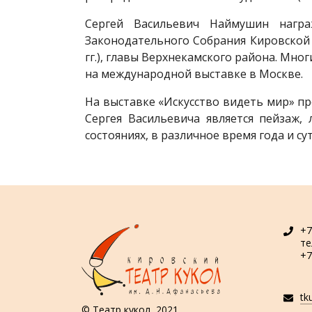
Сергей Васильевич Наймушин награ
Законодательного Собрания Кировской об
гг.), главы Верхнекамского района. Мн
на международной выставке в Москве.
На выставке «Искусство видеть мир» п
Сергея Васильевича является пейзаж,
состояниях, в различное время года и сут
+7
т
+7
tk
© Театр кукол, 2021