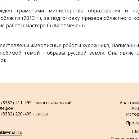
жден грамотами министерства образования и наук
ласти (2013 г.), за подготовку призера областного ко
огие работы мастера были отмечены
редставлены живописные работы художника, написанны
 любимой темой - образы русской земли. Она являет
ок.
 (8332) 411-499 - многоканальный
Анатоли
елефон
Аф
 (8332) 220-499 - кассы
Истор
Проек
СМ
ukli@mail.ru
Технические