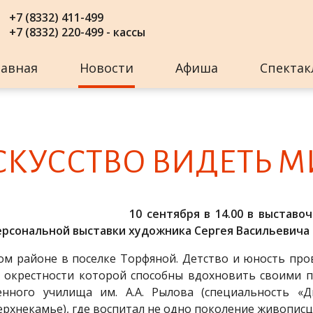
+7 (8332) 411-499
+7 (8332) 220-499 - кассы
лавная
Новости
Афиша
Спектак
­КУСС­ТВО ВИ­ДЕТЬ 
10 сентября в 14.00 в выставо
персональной выставки художника Сергея Васильевича
ом районе в поселке Торфяной. Детство и юность про
 окрестности которой способны вдохновить своими 
енного училища им. А.А. Рылова (специальность «
рхнекамье), где воспитал не одно поколение живописц