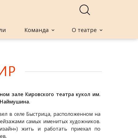
ли
Команда
О театре
МИР
чном зале Кировского театра кукол им.
 Наймушина.
вел в селе Быстрица, расположенном на
пейзажами самых именитых художников.
Дизайн») жить и работать приехал по
ев.