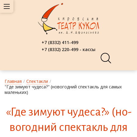
+7 (8332) 411-499
+7 (8332) 220-499 - кассы
Главная
/
Спектакли
/
"Где зимуют чудеса?" (новогодний спектакль для самых
маленьких)
«Где зи­му­ют чу­де­са?» (но­
во­год­ний спек­такль для