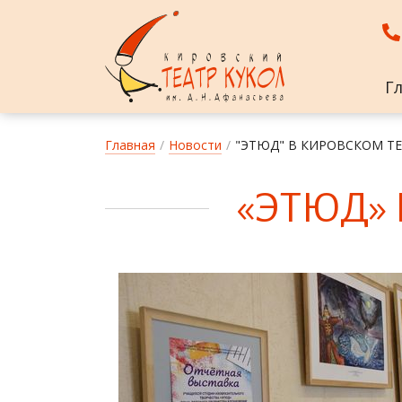
Г
Главная
/
Новости
/
"ЭТЮД" В КИРОВСКОМ Т
«Э­ТЮД» 