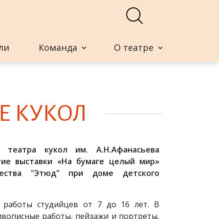
ли
Команда
О театре
РЕ КУ­КОЛ
 театра кукол им. А.Н.Афанасьева
тие выставки «На бумаге целый мир»
чества "Этюд" при доме детского
 работы студийцев от 7 до 16 лет. В
вописные работы, пейзажи и портреты,