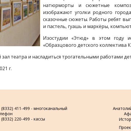
натюрморты и сюжетные компо
изображают уголки родного города
сказочные сюжеты. Работы ребят вып
и пастель, гуашь и маркёры, компью
Изостудии «Этюд» в этом году ис
«Образцового детского коллектива К
зал театра и насладиться трогательными работами дет
21 г.
 (8332) 411-499 - многоканальный
Анатоли
елефон
Аф
 (8332) 220-499 - кассы
Истор
Проек