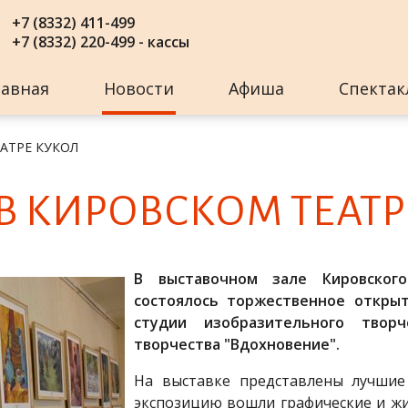
+7 (8332) 411-499
+7 (8332) 220-499 - кассы
лавная
Новости
Афиша
Спектак
ЕАТРЕ КУКОЛ
В КИ­РОВ­СКОМ ТЕ­АТ­
В выставочном зале Кировского
состоялось торжественное откры
студии изобразительного твор
творчества "Вдохновение".
На выставке представлены лучшие
экспозицию вошли графические и жи