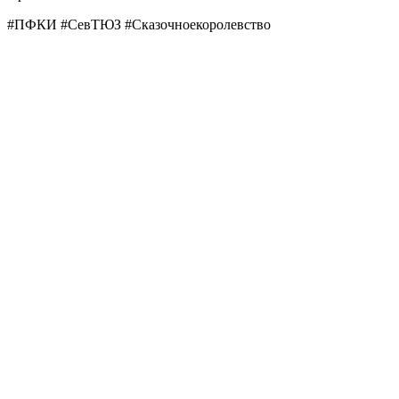
#ПФКИ #СевТЮЗ #Сказочноекоролевство