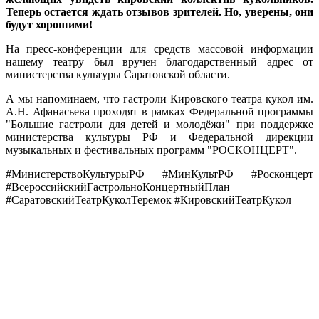
Теперь остается ждать отзывов зрителей. Но, уверены, они
будут хорошими!
На пресс-конференции для средств массовой информации
нашему театру был вручен благодарственный адрес от
министерства культуры Саратовской области.
А мы напоминаем, что гастроли Кировского театра кукол им.
А.Н. Афанасьева проходят в рамках Федеральной программы
"Большие гастроли для детей и молодёжи" при поддержке
министерства культуры РФ и Федеральной дирекции
музыкальных и фестивальных программ "РОСКОНЦЕРТ".
#МинистерствоКультурыРФ #МинКультРФ #Росконцерт
#ВсероссийскийГастрольноКонцертныйПлан
#СаратовскийТеатрКуколТеремок #КировскийТеатрКукол