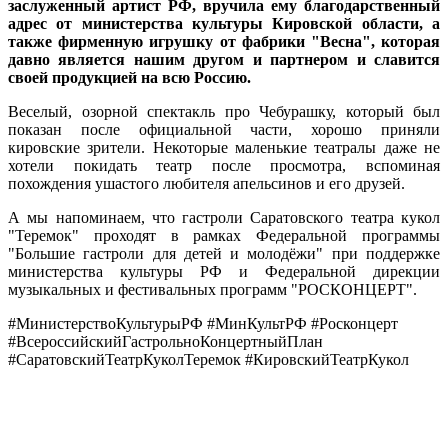
заслуженный артист РФ, вручила ему благодарственный
адрес от министерства культуры Кировской области, а
также фирменную игрушку от фабрики "Весна", которая
давно является нашим другом и партнером и славится
своей продукцией на всю Россию.
Веселый, озорной спектакль про Чебурашку, который был
показан после официальной части, хорошо приняли
кировские зрители. Некоторые маленькие театралы даже не
хотели покидать театр после просмотра, вспоминая
похождения ушастого любителя апельсинов и его друзей.
А мы напоминаем, что гастроли Саратовского театра кукол
"Теремок" проходят в рамках Федеральной программы
"Большие гастроли для детей и молодёжи" при поддержке
министерства культуры РФ и Федеральной дирекции
музыкальных и фестивальных программ "РОСКОНЦЕРТ".
#МинистерствоКультурыРФ #МинКультРФ #Росконцерт
#ВсероссийскийГастрольноКонцертныйПлан
#СаратовскийТеатрКуколТеремок #КировскийТеатрКукол