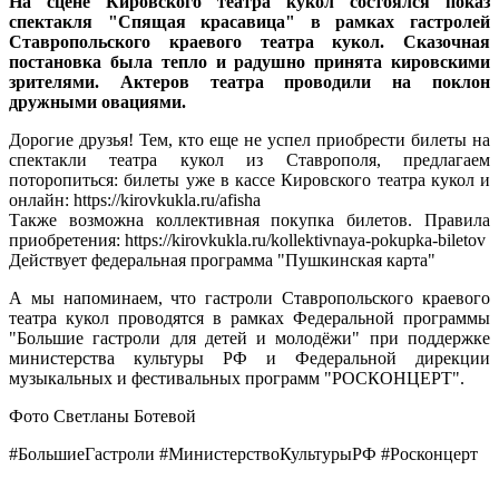
На сцене Кировского театра кукол состоялся показ
спектакля "Спящая красавица" в рамках гастролей
Ставропольского краевого театра кукол. Сказочная
постановка была тепло и радушно принята кировскими
зрителями. Актеров театра проводили на поклон
дружными овациями.
Дорогие друзья! Тем, кто еще не успел приобрести билеты на
спектакли театра кукол из Ставрополя, предлагаем
поторопиться: билеты уже в кассе Кировского театра кукол и
онлайн: https://kirovkukla.ru/afisha
Также возможна коллективная покупка билетов. Правила
приобретения: https://kirovkukla.ru/kollektivnaya-pokupka-biletov
Действует федеральная программа "Пушкинская карта"
А мы напоминаем, что гастроли Ставропольского краевого
театра кукол проводятся в рамках Федеральной программы
"Большие гастроли для детей и молодёжи" при поддержке
министерства культуры РФ и Федеральной дирекции
музыкальных и фестивальных программ "РОСКОНЦЕРТ".
Фото Светланы Ботевой
#БольшиеГастроли #МинистерствоКультурыРФ #Росконцерт