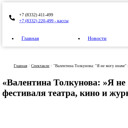
+7 (8332) 411-499
+7 (8332) 220-499 - кассы
Главная
Новости
Главная
/
Спектакли
/
"Валентина Толкунова: "Я не могу иначе" 
«Ва­лен­ти­на Тол­ку­но­ва: »Я не 
фес­ти­ва­ля те­ат­ра, ки­но и жур