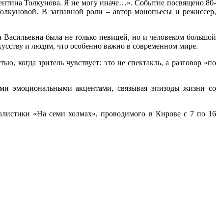
алентина Толкунова. Я не могу иначе…». Событие посвящено 80-
лкуновой. В заглавной роли – автор монопьесы и режиссер,
а Васильевна была не только певицей, но и человеком большой
кусству и людям, что особенно важно в современном мире.
, когда зритель чувствует: это не спектакль, а разговор «по
ыми эмоциональными акцентами, связывая эпизоды жизни со
алистики «На семи холмах», проводимого в Кирове с 7 по 16