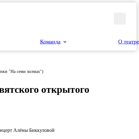
Команда
О театре
тики "На семи холмах")
вят­ско­го от­кры­то­го
онцерт Алёны Биккуловой