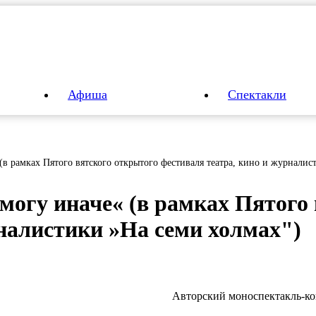
Афиша
Спектакли
(в рамках Пятого вятского открытого фестиваля театра, кино и журналис
мо­гу и­на­че« (в рам­ках Пя­то­го 
­на­лис­ти­ки »На се­ми хол­мах")
Авторский моноспектакль-к