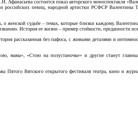
 А.Н. Афанасьева состоится показ авторского моноспектакля «В
и российских певиц, народной артистки РСФСР Валентины То
, о женской судьбе – темах, которые близки каждому. Валентин
изванию. История ее жизни – пример стойкости, преданности ис
ория рассказанная без пафоса, с живыми деталями и интимностью
ною, мама», «Стою на полустаночке» и другие станут главн
мы Пятого Вятского открытого фестиваля театра, кино и журн