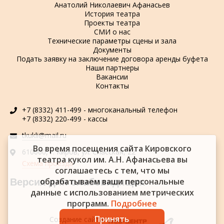
Анатолий Николаевич Афанасьев
История театра
Проекты театра
СМИ о нас
Технические параметры сцены и зала
Документы
Подать заявку на заключение договора аренды буфета
Наши партнеры
Вакансии
Контакты
+7 (8332) 411-499 - многоканальный телефон
+7 (8332) 220-499 - кассы
tkukli@mail.ru
Во время посещения сайта Кировского
610000, г. Киров, ул. Спасская, 22
театра кукол им. А.Н. Афанасьева вы
Схема проезда
соглашаетесь с тем, что мы
обрабатываем ваши персональные
Версия для слабовидящих
данные с использованием метрических
программ.
Подробнее
Принять
Создание сайта: