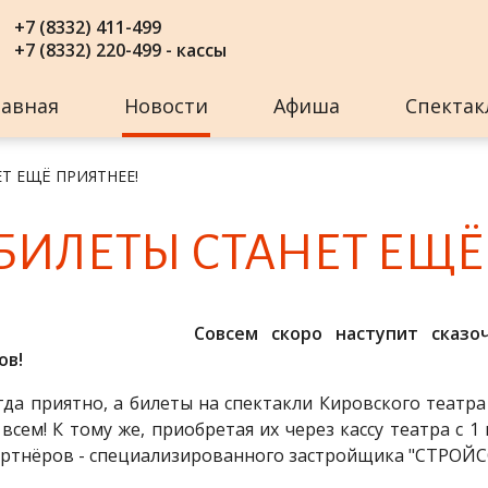
+7 (8332) 411-499
+7 (8332) 220-499 - кассы
лавная
Новости
Афиша
Спектак
Т ЕЩЁ ПРИЯТНЕЕ!
БИ­ЛЕ­ТЫ СТА­НЕТ Е­ЩЁ
Совсем скоро наступит сказо
ов!
да приятно, а билеты на спектакли Кировского театр
сем! К тому же, приобретая их через кассу театра с 1
артнёров - специализированного застройщика "СТРОЙ