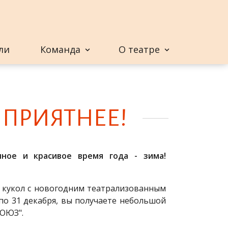
ли
Команда
О театре
 ПРИ­ЯТ­НЕЕ!
чное и красивое время года - зима!
а кукол с новогодним театрализованным
 по 31 декабря, вы получаете небольшой
СОЮЗ".