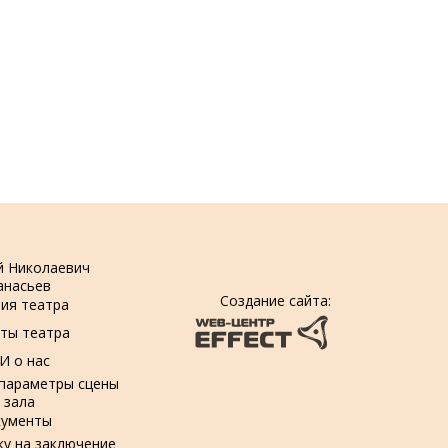
й Николаевич
анасьев
Создание сайта:
ия театра
ты театра
И о нас
 параметры сцены
 зала
кументы
ку на заключение