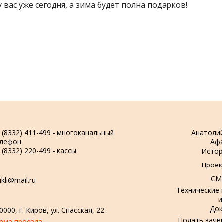
 вас уже сегодня, а зима будет полна подарков!
 (8332) 411-499 - многоканальный
Анатоли
елефон
Аф
 (8332) 220-499 - кассы
Истор
Проек
СМ
ukli@mail.ru
Технические
и
До
0000, г. Киров, ул. Спасская, 22
Подать заяв
ема проезда