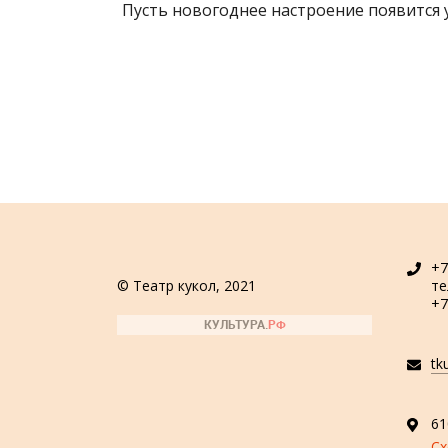
Пусть новогоднее настроение появится у
+7
© Театр кукол, 2021
т
+7
tk
61
Сх