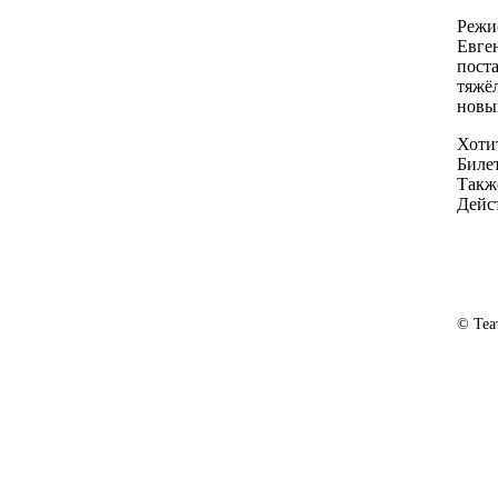
Режи
Евге
пост
тяжё
новы
Хотит
Билет
Такж
Дейс
© Теа