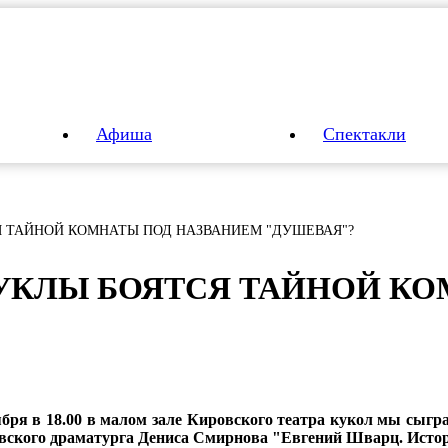
Афиша
Спектакли
Я ТАЙНОЙ КОМНАТЫ ПОД НАЗВАНИЕМ "ДУШЕВАЯ"?
УК­ЛЫ БО­ЯТ­СЯ ТАЙ­НОЙ КО
ября в 18.00 в малом зале Кировского театра кукол мы сыгр
вского драматурга Дениса Смирнова "Евгений Шварц. Истор