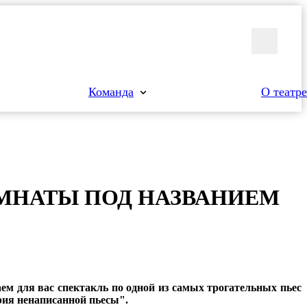
Команда
О театре
М­НА­ТЫ ПОД НАЗ­ВА­НИ­ЕМ
аем для вас спектакль по одной из самых трогательных пьес
ия ненаписанной пьесы".