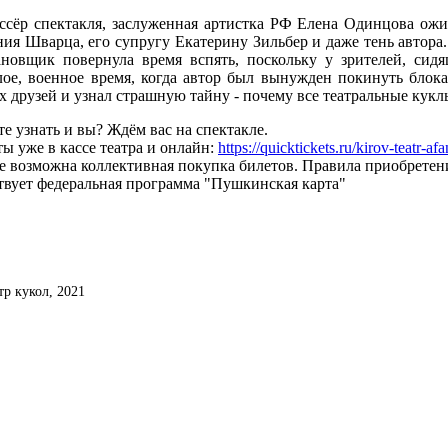
ссёр спектакля, заслуженная артистка РФ Елена Одинцова ожив
ния Шварца, его супругу Екатерину Зильбер и даже тень автора.
ановщик повернула время вспять, поскольку у зрителей, сид
лое, военное время, когда автор был вынужден покинуть блок
х друзей и узнал страшную тайну - почему все театральные кук
е узнать и вы? Ждём вас на спектакле.
ы уже в кассе театра и онлайн:
https://quicktickets.ru/kirov-teatr-a
е возможна коллективная покупка билетов. Правила приобретен
твует федеральная программа "Пушкинская карта"
тр кукол, 2021