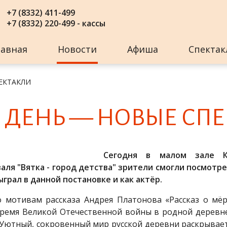
+7 (8332) 411-499
+7 (8332) 220-499 - кассы
лавная
Новости
Афиша
Спектак
ЕКТАКЛИ
 ДЕНЬ — НО­ВЫЕ СПЕ
Сегодня в малом зале К
ля "Вятка - город детства" зрители смогли посмотр
грал в данной постановке и как актёр.
о мотивам рассказа Андрея Платонова «Рассказ о мёр
время Великой Отечественной войны в родной деревне
. Уютный, сокровенный мир русской деревни раскрывает