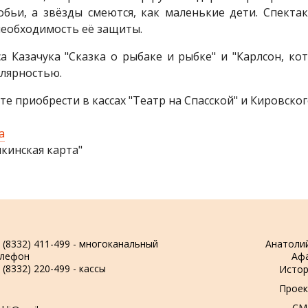
обьи, а звёзды смеются, как маленькие дети. Спекта
 необходимость её защиты.
са Казачука "Сказка о рыбаке и рыбке" и "Карлсон, к
улярностью.
е приобрести в кассах "Театр на Спасской" и Кировского
a
кинская карта"
 (8332) 411-499 - многоканальный
Анатоли
елефон
Аф
 (8332) 220-499 - кассы
Истор
Проек
СМ