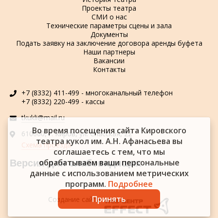
Проекты театра
СМИ о нас
Технические параметры сцены и зала
Документы
Подать заявку на заключение договора аренды буфета
Наши партнеры
Вакансии
Контакты
+7 (8332) 411-499 - многоканальный телефон
+7 (8332) 220-499 - кассы
tkukli@mail.ru
Во время посещения сайта Кировского
610000, г. Киров, ул. Спасская, 22
театра кукол им. А.Н. Афанасьева вы
Схема проезда
соглашаетесь с тем, что мы
обрабатываем ваши персональные
Версия для слабовидящих
данные с использованием метрических
программ.
Подробнее
Принять
Создание сайта: